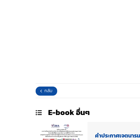
กลับ
E-book
อื่นๆ
คำประกาศเจตนารมณ