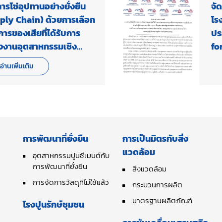
ารโซ่อุปทานอย่างยั่งยืน
จั
ply Chain) ด้วยการเลือก
โร
การของเสียที่ได้รับการ
ปร
งงานอุตสาหกรรมเชิง
fo
กอบการจัดการของเสีย
อ่านเพิ่มเติม
Waste Processor) เพื่อ
ัดการโซ่อุปทานอย่าง
นาอย่างยั่งยืน
การพัฒนาที่ยั่งยืน
การเป็นมิตรกับสิ่ง
แวดล้อม
อุตสาหกรรมปูนซีเมนต์กับ
การพัฒนาที่ยั่งยืน
สิ่งแวดล้อม
การจัดการวัสดุที่ไม่ใช้แล้ว
กระบวนการผลิต
มาตรฐานผลิตภัณฑ์
โรงปูนรักษ์ชุมชน