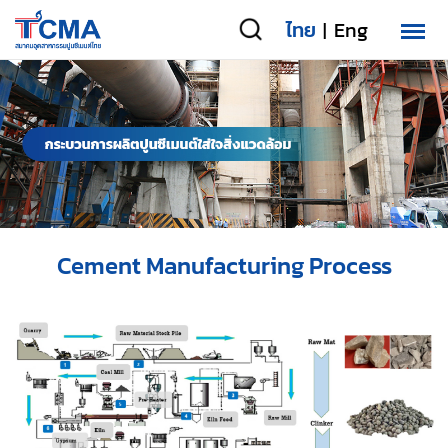
ไทย
Eng
|
Cement Manufacturing Process