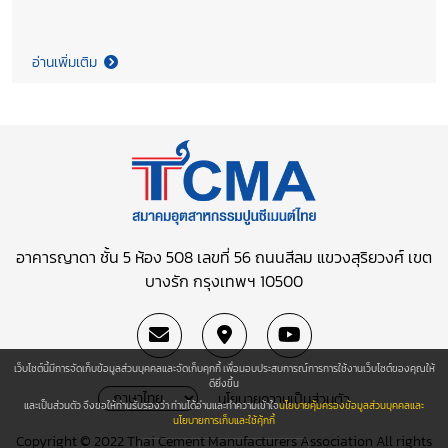
PCL., Globe Cement Co., Ltd., TPI Polene PCL., SCG Cement
Building Materials Co., Ltd., and Siam City Cement PCL.,
presented a garland adorned with Thai motif, as a ceremonial
อ่านเพิ่มเติม
and a symbol of cooperation, to Vietnam as the host of the
AFCM 45th Council Meeting and 22nd Conference in 2024. This
marks the official conclusion of the AFCM 44th Council
Meeting.
อาคารญาดา ชั้น 5 ห้อง 508 เลขที่ 56 ถนนสีลม
แขวงสุริยวงศ์ เขต
บางรัก กรุงเทพฯ 10500
เว็บไซต์นี้มีการจัดเก็บข้อมูลส่วนบุคคลและจัดเก็บคุกกี้ เพื่อมอบประสบการณ์การการใช้งานเว็บไซต์ของคุณให้
ดียิ่งขึ้น
นโยบายความเป็นส่วนตัว
และเป็นส่วนตัว จึงขอให้ท่านรับรองว่า ท่านได้อ่านและทำความเข้าใจ
นโยบายคุ้มครองข้อมูลส่วนบุคคลและ
นโยบายการเก็บและใช้คุ้กกี้
Copyright © 2022 Thai Cement Manufacturers Association All rights