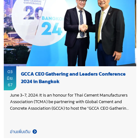
03
GCCA CEO Gathering and Leaders Conference
มิ.ย.
2024 in Bangkok
67
June 3-7, 2024: It is an honour for Thai Cement Manufacturers
Association (TCMA) be partnering with Global Cement and
Concrete Association (GCCA) to host the “GCCA CEO Gathering
and Leaders Conference 2024” in Bangkok with the theme
‘Cement Industry Progress – What’s Next for Our Collective
Action and Future’ for cement and concrete industry leaders
อ่านเพิ่มเติม
around the world, senior executives, international