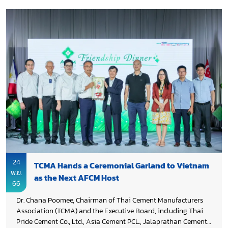
organization representatives, and academics to strategize on
reducing global warming through technology, innovation, and
green funding.
24
TCMA Hands a Ceremonial Garland to Vietnam
พ.ย.
as the Next AFCM Host
66
Dr. Chana Poomee, Chairman of Thai Cement Manufacturers
Association (TCMA) and the Executive Board, including Thai
Pride Cement Co., Ltd., Asia Cement PCL., Jalaprathan Cement