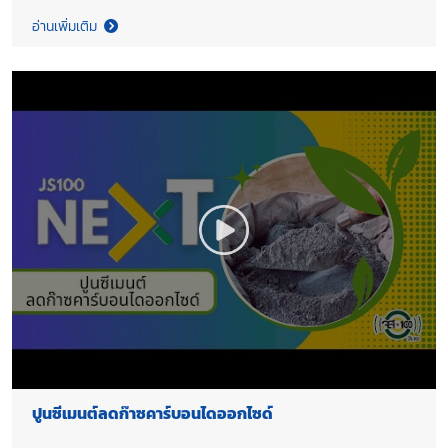
อ่านเพิ่มเติม
ปูนซีเมนต์ลดก๊าซคาร์บอนไดออกไซด์