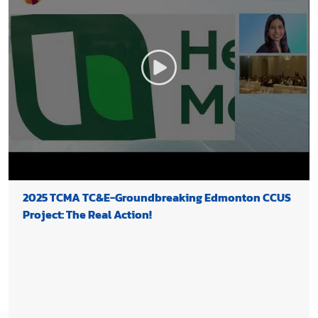
2025 TCMA TC&E-Groundbreaking Edmonton CCUS
Project: The Real Action!