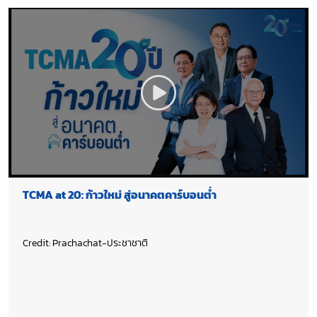
TCMA at 20: ก้าวใหม่ สู่อนาคตคาร์บอนต่ำ
Credit: Prachachat-ประชาชาติ