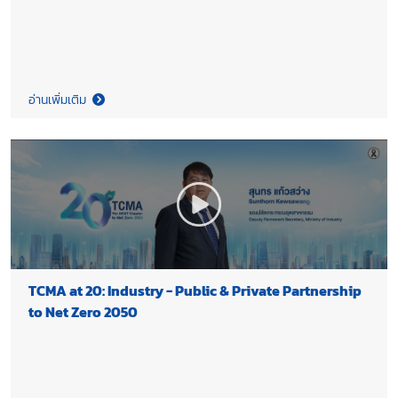
อ่านเพิ่มเติม
TCMA at 20: Industry - Public & Private Partnership
to Net Zero 2050