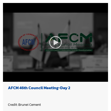
AFCM 46th Council Meeting-Day 2
Credit: Brunei Cement