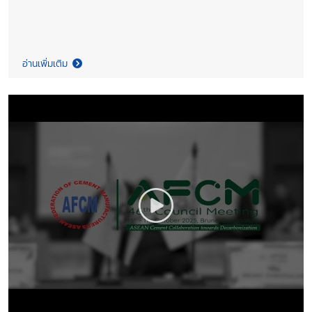
อ่านเพิ่มเติม