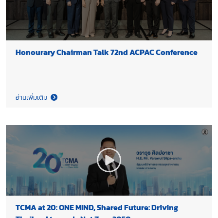
Honourary Chairman Talk 72nd ACPAC Conference
อ่านเพิ่มเติม
TCMA at 20: ONE MIND, Shared Future: Driving