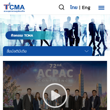
ไทย
Eng
|
สื่อมัลติมีเดีย