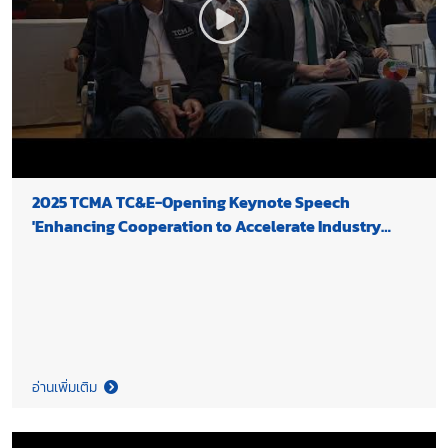
2025 TCMA TC&E-Opening Keynote Speech
'Enhancing Cooperation to Accelerate Industry
Decarbonization'
อ่านเพิ่มเติม