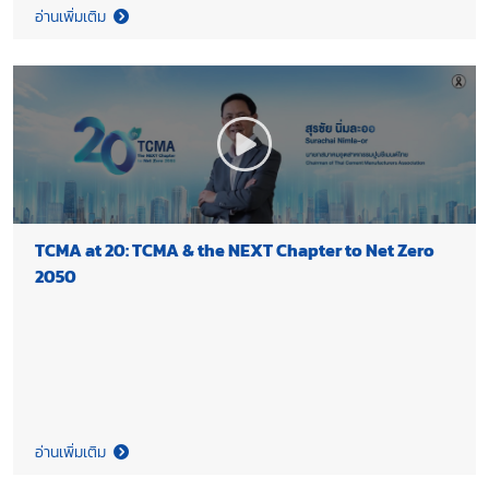
อ่านเพิ่มเติม
TCMA at 20: TCMA & the NEXT Chapter to Net Zero
2050
อ่านเพิ่มเติม