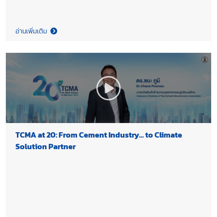
อ่านเพิ่มเติม
TCMA at 20: From Cement Industry… to Climate
Solution Partner