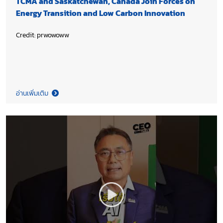
TCMA and Saskatchewan, Canada Join Forces on
Energy Transition and Low Carbon Innovation
Credit: prwowoww
อ่านเพิ่มเติม