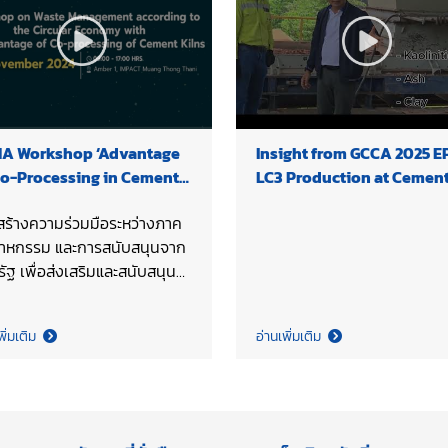
A Workshop ‘Advantage
Insight from GCCA 2025 EP
Co-Processing in Cement
LC3 Production at Cemen
n to Waste Management’
Argos, Colombia
สร้างความร่วมมือระหว่างภาค
สาหกรรม และการสนับสนุนจาก
ัฐ เพื่อส่งเสริมและสนับสนุน
จัดการขยะอุตสาหกรรมและขยะ
ชนโดยใช้กระบวนการเผาร่วมใน
พิ่มเติม
อ่านเพิ่มเติม
ูนซีเมนต์