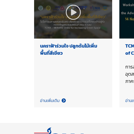
นคราฟ้าร่วมใจ ปลูกต้นไม้เพิ่ม
TCM
พื้นที่สีเขียว
of 
Kil
การ
อุต
ภาคร
การ
ชุม
อ่านเพิ่มเติม
อ่านเ
เตาป