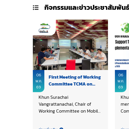
กิจกรรมและข่าวประชาสัมพันธ
06
06
First Meeting of Working
พ.ค.
พ.ค.
Committee TCMA on
69
69
Mobile Carbon Capture
Khun Surachai
Khu
Unit
Vangrattanachai, Chair of
mem
Working Committee on Mobile
Com
Carbon Capture Unit, Thai
Tec
Cement Manufacturers
Man