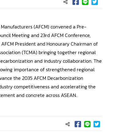
 Manufacturers (AFCM) convened a Pre-
ouncil Meeting and 23rd AFCM Conference,
, AFCM President and Honourary Chairman of
ociation (TCMA) bringing together regional
 decarbonization and industry collaboration. The
rowing importance of strengthened regional
dvance the 2035 AFCM Decarbonization
ustry competitiveness and accelerating the
 cement and concrete across ASEAN.