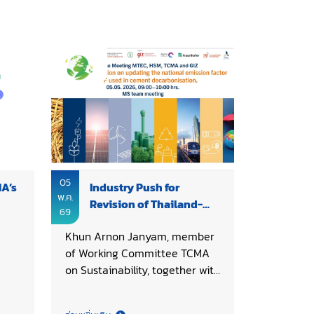
05
MA’s
Industry Push for
พ.ค.
Revision of Thailand-
69
Specific RDF Emission
Khun Arnon Janyam, member
Factor
of Working Committee TCMA
on Sustainability, together with
an
Khun Phattharawan
ew
Sukkantharak, Executive