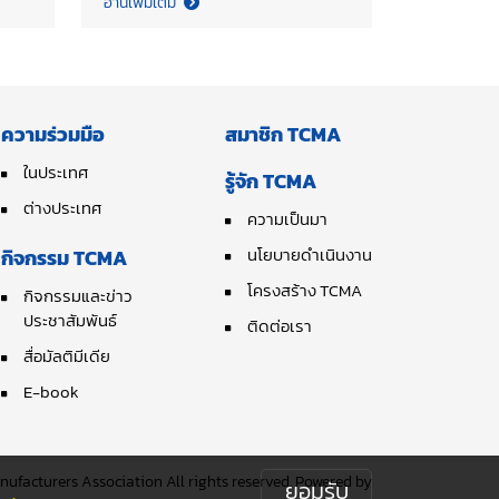
อ่านเพิ่มเติม
as
Director of Thai Cement
Manufacturers Association
(TCMA) and the team
ng
participated in a consultation
with GIZ, the National Metal
ความร่วมมือ
สมาชิก TCMA
and Materials Technology
Center (MTEC) and partners to
ในประเทศ
รู้จัก TCMA
discuss the revision of
ต่างประเทศ
ความเป็นมา
Thailand’s country-specific
emission factor (EF) for
นโยบายดำเนินงาน
กิจกรรม TCMA
Refuse-Derived Fuel (RDF), a
โครงสร้าง TCMA
กิจกรรมและข่าว
key enabler for industrial
ประชาสัมพันธ์
ติดต่อเรา
decarbonization.
สื่อมัลติมีเดีย
Strengthening the robustness
of this emission factor will
E-book
support Thailand’s Net Zero
pathway by enhancing the role
of RDF as a viable fuel-
facturers Association All rights reserved. Powered by
ยอมรับ
switching option in the cement