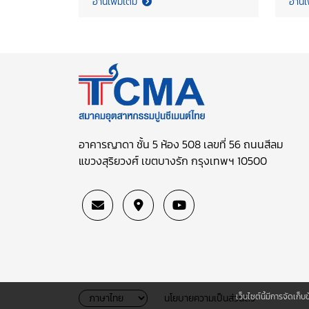
อ่านเพิ่มเติม
อ่านเ
Association (TCMA), led the
(TCM
committee’s first meeting to
gro
build a shared understanding
tec
of the initiative and align on
read
its strategic direction. The
Repo
meeting focused on the
(MRV
concept and potential
Thai
applications of mobile carbon
Tra
capture technology as an
disc
อาคารญาดา ชั้น 5 ห้อง 508 เลขที่ 56 ถนนสีลม
enabling solution for industrial
Indu
แขวงสุริยวงศ์ เขตบางรัก กรุงเทพฯ 10500
decarbonization, including
roa
exchanged of views on
dev
technical considerations,
ETS,
feasibility assessments, and
Ind
multi-stakeholder
Org
partnerships to advance
Offi
development and deployment.
Eco
This collaborative effort marks
Dev
เว็บไซต์นี้มีการจัดเก
นโยบายความเป็นส่วนตัว
an important step in
and