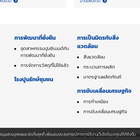
พิ่มเติม
อ่านเพิ่มเติม
A), participated in a focus
progress and exchange ide
up discussion on
on the continuation of the
hnology transition and
Association’s work in 2026,
iness for Monitoring,
aiming to enhance on-goi
rting, and Verification
initiatives and ensure the
การพัฒนาที่ยั่งยืน
การเป็นมิตรกับสิ่ง
), a key enabler for
achievement of the set
แวดล้อม
land’s future Emission
objectives.
อุตสาหกรรมปูนซีเมนต์กับ
ding Scheme (ETS). The
การพัฒนาที่ยั่งยืน
สิ่งแวดล้อม
ussion is part of the Green
การจัดการวัสดุที่ไม่ใช้แล้ว
กระบวนการผลิต
stry Transition (GIT)
มาตรฐานผลิตภัณฑ์
dmap study supporting the
โรงปูนรักษ์ชุมชน
elopment of Thailand’s
การขับเคลื่อนเศรษฐกิจ
 led by the United Nations
ustrial Development
การทำเหมือง
anization (UNIDO) and the
การขับเคลื่อนเศรษฐกิจ
ce of the National
nomic and Social
elopment Council (NESDC),
็บข้อมูลส่วนบุคคลและจัดเก็บคุกกี้ เพื่อมอบประสบการณ์การการใช้งานเว็บไซต์ของคุณให้ดียิ่งขึ้น
Copyright © 2022 Thai Cement Manu
 organized under the