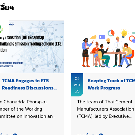
์
อื่นๆ
05
TCMA Engages in ETS
Keeping Track of TC
พ.ค.
Readiness Discussions
Work Progress
69
for Thailand
n Chanadda Phongsai,
The team of Thai Cement
ber of the Working
Manufacturers Association
mittee on Innovation and
(TCMA), led by Executive
hnology, Thai Cement
Director Khun Phattharaw
ufacturers Association
Sukkantharak, met to revi