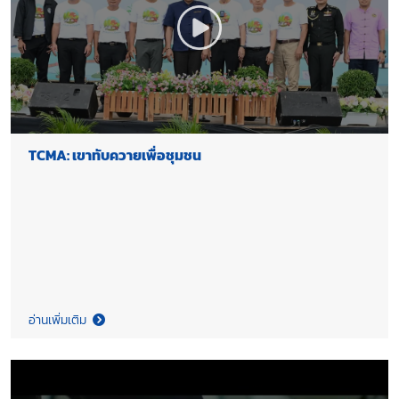
TCMA: เขาทับควายเพื่อชุมชน
อ่านเพิ่มเติม